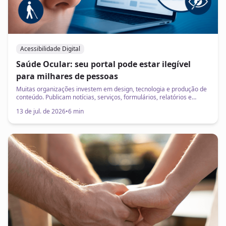
Acessibilidade Digital
Saúde Ocular: seu portal pode estar ilegível
para milhares de pessoas
Muitas organizações investem em design, tecnologia e produção de
conteúdo. Publicam notícias, serviços, formulários, relatórios e
comunicados importantes. Mas existe uma pergunta que raramente
13 de jul. de 2026
•
6 min
entra nas reuniões de marketing, tecnologia ou experiência do
usuário: As pessoas conseguem ler tudo isso com conforto e
autonomia?