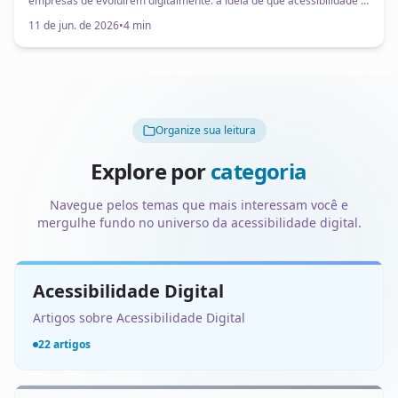
empresas de evoluírem digitalmente: a ideia de que acessibilidade é
algo voltado para um grupo pequeno de pessoas. Um “nicho”, uma
11 de jun. de 2026
•
4 min
adaptação específica ou uma pauta secundária.
Organize sua leitura
Explore por
categoria
Navegue pelos temas que mais interessam você e
mergulhe fundo no universo da acessibilidade digital.
Acessibilidade Digital
Artigos sobre Acessibilidade Digital
22 artigos