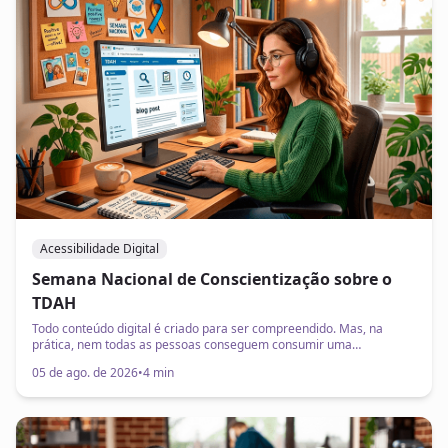
Acessibilidade Digital
Semana Nacional de Conscientização sobre o
TDAH
Todo conteúdo digital é criado para ser compreendido. Mas, na
prática, nem todas as pessoas conseguem consumir uma
informação com a mesma facilidade. A Semana Nacional de
05 de ago. de 2026
•
4 min
Conscientização sobre o Transtorno do Déficit de Atenção com
Hiperatividade (TDAH). A iniciativa busca ampliar o conhecimento
sobre a condição, reduzir preconceitos e incentivar práticas que
promovam mais autonomia e qualidade de vida para milhões de
brasileiros. Embora o tema seja frequentemente associado ao