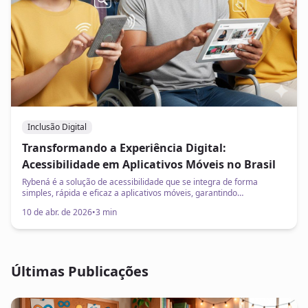
Inclusão Digital
Transformando a Experiência Digital:
Acessibilidade em Aplicativos Móveis no Brasil
Rybená é a solução de acessibilidade que se integra de forma
simples, rápida e eficaz a aplicativos móveis, garantindo
conformidade com as normas de acessibilidade digital (como a
10 de abr. de 2026
•
3 min
WCAG e a ABNT NBR 17060) e, mais importante, oferecendo uma
experiência justa e empática a todos os usuários.​
Últimas Publicações