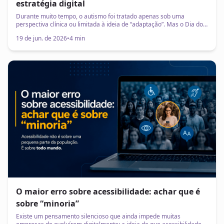
estratégia digital
Durante muito tempo, o autismo foi tratado apenas sob uma
perspectiva clínica ou limitada à ideia de “adaptação”. Mas o Dia do
Orgulho Autista surge justamente para propor uma mudança
19 de jun. de 2026
•
4 min
importante nessa visão: pessoas autistas não precisam ser
reduzidas às suas dificuldades. Elas possuem características, formas
de percepção e experiências únicas que fazem parte da diversidade
humana.
O maior erro sobre acessibilidade: achar que é
sobre “minoria”
Existe um pensamento silencioso que ainda impede muitas