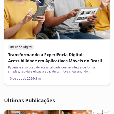
Inclusão Digital
Transformando a Experiência Digital:
Acessibilidade em Aplicativos Móveis no Brasil
Rybená é a solução de acessibilidade que se integra de forma
simples, rápida e eficaz a aplicativos móveis, garantindo
conformidade com as normas de acessibilidade digital (como a
10 de abr. de 2026
•
3 min
WCAG e a ABNT NBR 17060) e, mais importante, oferecendo uma
experiência justa e empática a todos os usuários.​
Últimas Publicações