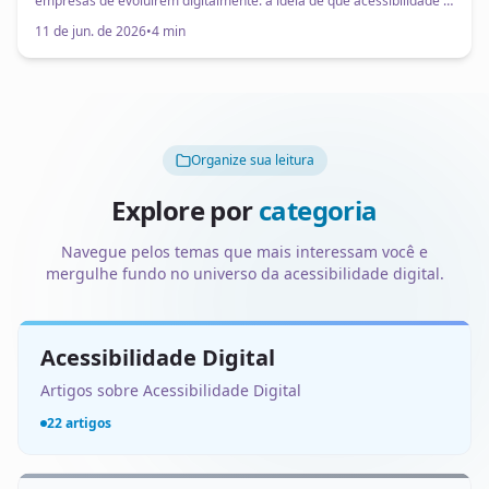
empresas de evoluírem digitalmente: a ideia de que acessibilidade é
algo voltado para um grupo pequeno de pessoas. Um “nicho”, uma
11 de jun. de 2026
•
4 min
adaptação específica ou uma pauta secundária.
Organize sua leitura
Explore por
categoria
Navegue pelos temas que mais interessam você e
mergulhe fundo no universo da acessibilidade digital.
Acessibilidade Digital
Artigos sobre Acessibilidade Digital
22 artigos