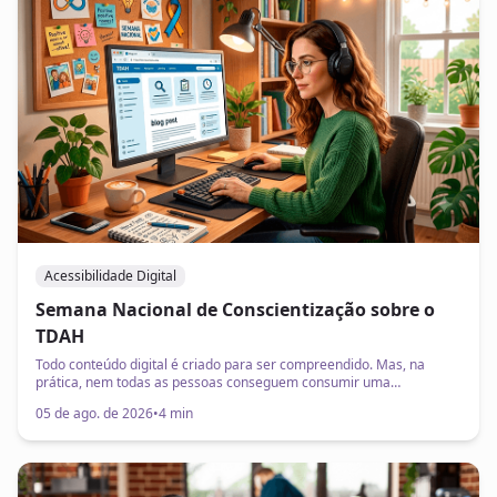
Acessibilidade Digital
Semana Nacional de Conscientização sobre o
TDAH
Todo conteúdo digital é criado para ser compreendido. Mas, na
prática, nem todas as pessoas conseguem consumir uma
informação com a mesma facilidade. A Semana Nacional de
05 de ago. de 2026
•
4 min
Conscientização sobre o Transtorno do Déficit de Atenção com
Hiperatividade (TDAH). A iniciativa busca ampliar o conhecimento
sobre a condição, reduzir preconceitos e incentivar práticas que
promovam mais autonomia e qualidade de vida para milhões de
brasileiros. Embora o tema seja frequentemente associado ao