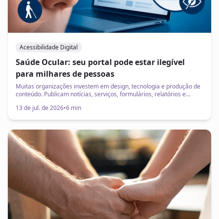
Acessibilidade Digital
Saúde Ocular: seu portal pode estar ilegível
para milhares de pessoas
Muitas organizações investem em design, tecnologia e produção de
conteúdo. Publicam notícias, serviços, formulários, relatórios e
comunicados importantes. Mas existe uma pergunta que raramente
13 de jul. de 2026
•
6 min
entra nas reuniões de marketing, tecnologia ou experiência do
usuário: As pessoas conseguem ler tudo isso com conforto e
autonomia?