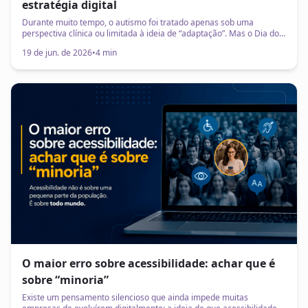
estratégia digital
Durante muito tempo, o autismo foi tratado apenas sob uma
perspectiva clínica ou limitada à ideia de “adaptação”. Mas o Dia do
Orgulho Autista surge justamente para propor uma mudança
19 de jun. de 2026
•
4 min
importante nessa visão: pessoas autistas não precisam ser
reduzidas às suas dificuldades. Elas possuem características, formas
de percepção e experiências únicas que fazem parte da diversidade
humana.
O maior erro sobre acessibilidade: achar que é
sobre “minoria”
Existe um pensamento silencioso que ainda impede muitas